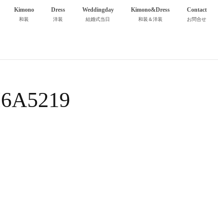
Kimono
Dress
Weddingday
Kimono&Dress
Contact
和装
洋装
結婚式当日
和装＆洋装
お問合せ
I6A5219