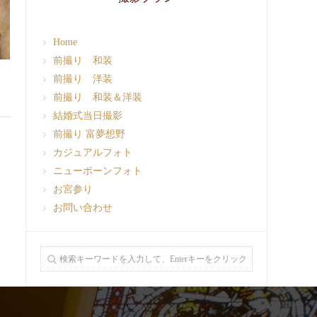
Home
前撮り 和装
前撮り 洋装
前撮り 和装＆洋装
結婚式当日撮影
前撮り 富夢想野
カジュアルフォト
ニューボーンフォト
お宮参り
お問い合わせ