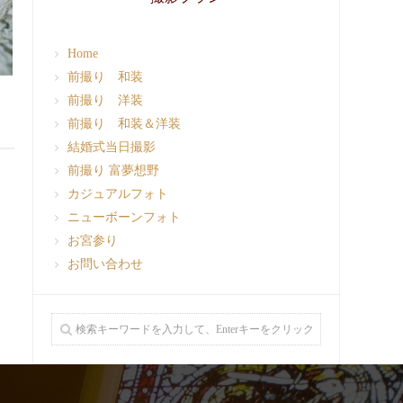
Home
前撮り 和装
前撮り 洋装
前撮り 和装＆洋装
結婚式当日撮影
前撮り 富夢想野
カジュアルフォト
ニューボーンフォト
お宮参り
お問い合わせ