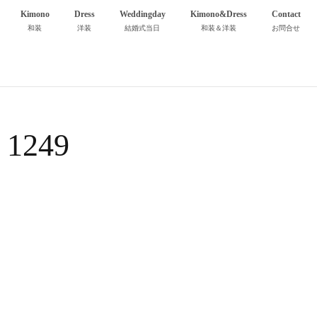
Kimono
Dress
Weddingday
Kimono&Dress
Contact
和装
洋装
結婚式当日
和装＆洋装
お問合せ
1249