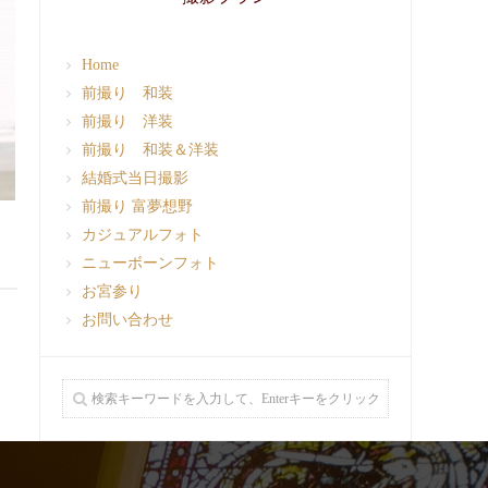
Home
前撮り 和装
前撮り 洋装
前撮り 和装＆洋装
結婚式当日撮影
前撮り 富夢想野
カジュアルフォト
ニューボーンフォト
お宮参り
お問い合わせ