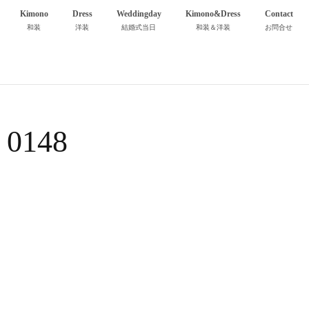
Kimono
Dress
Weddingday
Kimono&Dress
Contact
和装
洋装
結婚式当日
和装＆洋装
お問合せ
0148