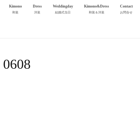
Kimono
Dress
Weddingday
Kimono&Dress
Contact
和装
洋装
結婚式当日
和装＆洋装
お問合せ
0608