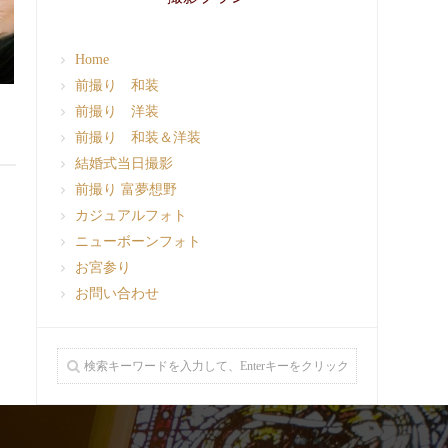
Home
前撮り 和装
前撮り 洋装
前撮り 和装＆洋装
結婚式当日撮影
前撮り 富夢想野
カジュアルフォト
ニューボーンフォト
お宮参り
お問い合わせ