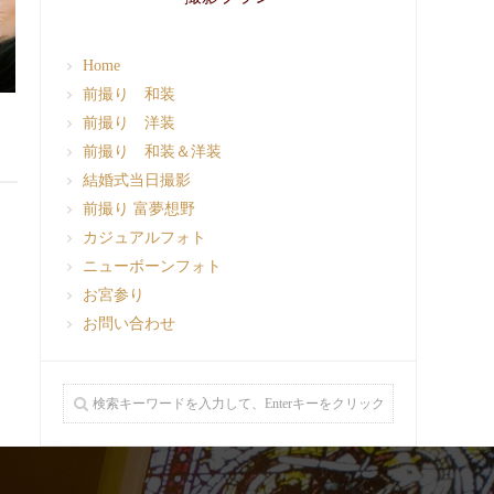
Home
前撮り 和装
前撮り 洋装
前撮り 和装＆洋装
結婚式当日撮影
前撮り 富夢想野
カジュアルフォト
ニューボーンフォト
お宮参り
お問い合わせ