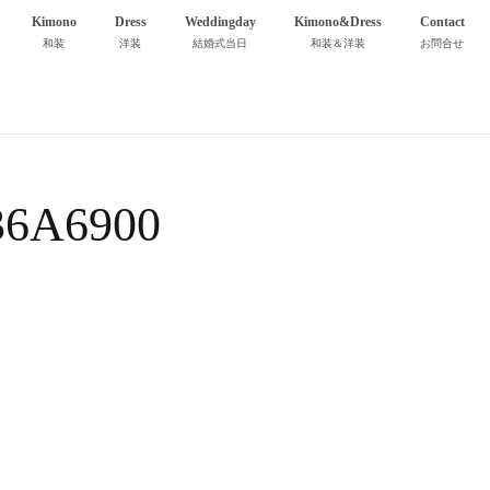
Kimono
Dress
Weddingday
Kimono&Dress
Contact
和装
洋装
結婚式当日
和装＆洋装
お問合せ
36A6900