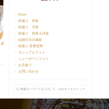
Home
前撮り 和装
前撮り 洋装
前撮り 和装＆洋装
結婚式当日撮影
前撮り 富夢想野
カジュアルフォト
ニューボーンフォト
お宮参り
お問い合わせ