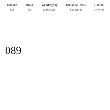
Kimono
Dress
Weddingday
Kimono&Dress
Contact
和装
洋装
結婚式当日
和装＆洋装
お問合せ
089