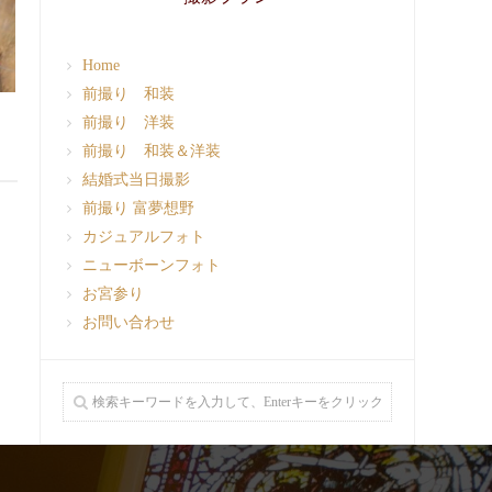
Home
前撮り 和装
前撮り 洋装
前撮り 和装＆洋装
結婚式当日撮影
前撮り 富夢想野
カジュアルフォト
ニューボーンフォト
お宮参り
お問い合わせ