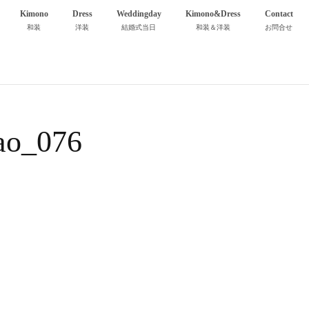
Kimono
Dress
Weddingday
Kimono&Dress
Contact
和装
洋装
結婚式当日
和装＆洋装
お問合せ
ao_076