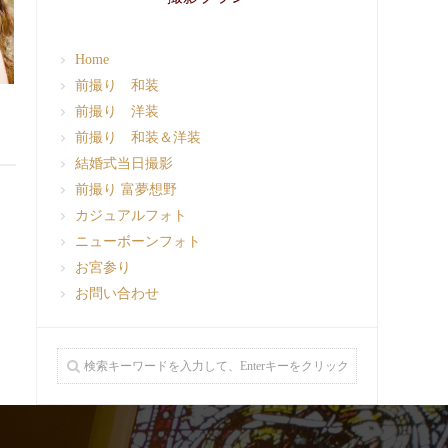
Home
前撮り 和装
前撮り 洋装
前撮り 和装＆洋装
結婚式当日撮影
前撮り 富夢想野
カジュアルフォト
ニューボーンフォト
お宮参り
お問い合わせ