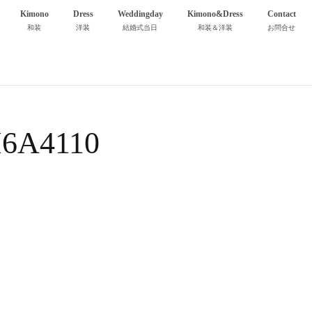
Kimono
Dress
Weddingday
Kimono&Dress
Contact
和装
洋装
結婚式当日
和装＆洋装
お問合せ
I6A4110